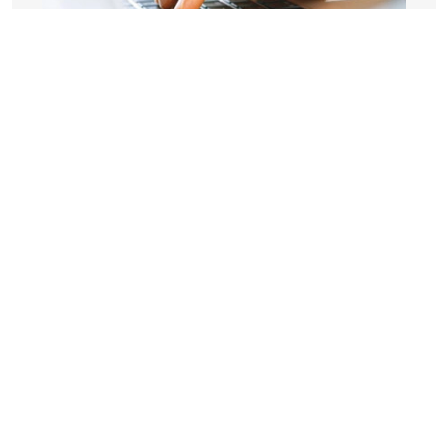
CRÉDITO ROTATIVO
Se trata de una reserva de dinero concedida por
una institución financiera a la que se puede
acceder en cualquier lugar y en cualquier
momento. A diferencia de otros, el crédito rotativo
es similar a los préstamos sin motivo. Se paga en
cuotas mensuales con la posibilidad de recurrir a
ella una vez que la reserva se haya constituido de
nuevo.